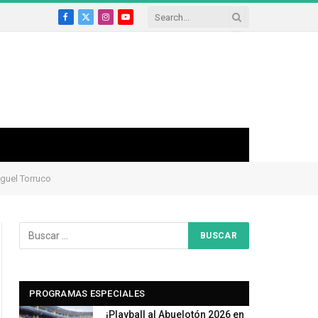
Facebook
X
Instagram
YouTube
(Twitter)
iguel Torruco
PROGRAMAS ESPECIALES
¡Playball al Abuelotón 2026 en