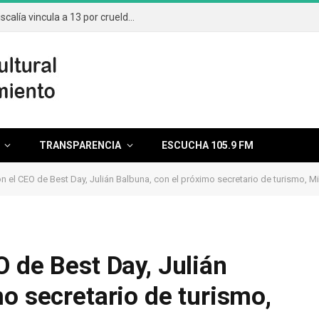
Aumentan casos por maltrato animal; Fiscalía vincula a 13 por crueldad
TRANSPARENCIA
ESCUCHA 105.9 FM
n el CEO de Best Day, Julián Balbuna, con el próximo secretario de turismo, M
 de Best Day, Julián
o secretario de turismo,