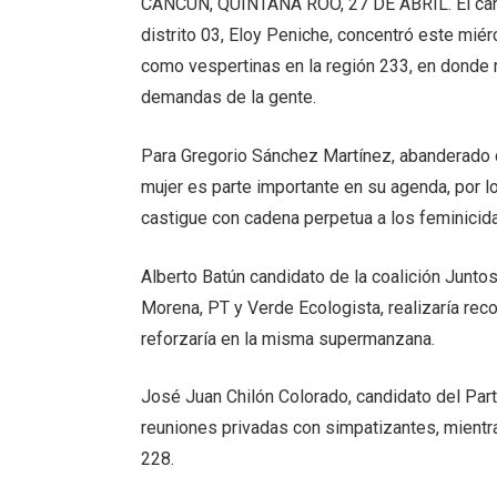
CANCÚN, QUINTANA ROO, 27 DE ABRIL. El candi
distrito 03, Eloy Peniche, concentró este miér
como vespertinas en la región 233, en donde r
demandas de la gente.
Para Gregorio Sánchez Martínez, abanderado d
mujer es parte importante en su agenda, por 
castigue con cadena perpetua a los feminicida
Alberto Batún candidato de la coalición Junt
Morena, PT y Verde Ecologista, realizaría rec
reforzaría en la misma supermanzana.
José Juan Chilón Colorado, candidato del Par
reuniones privadas con simpatizantes, mientra
228.