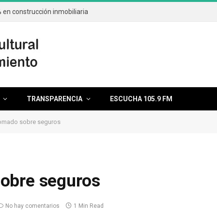
en construcción inmobiliaria
TRANSPARENCIA
ESCUCHA 105.9 FM
lomado sobre seguros
obre seguros
No hay comentarios
1 Min Read