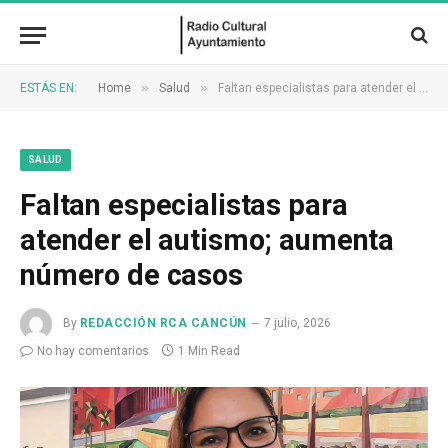
»
»
ESTÁS EN:
Home
Salud
Faltan especialistas para atender el autismo; aumenta número de casos
SALUD
Faltan especialistas para
atender el autismo; aumenta
número de casos
By
REDACCIÓN RCA CANCÚN
7 julio, 2026
No hay comentarios
1 Min Read