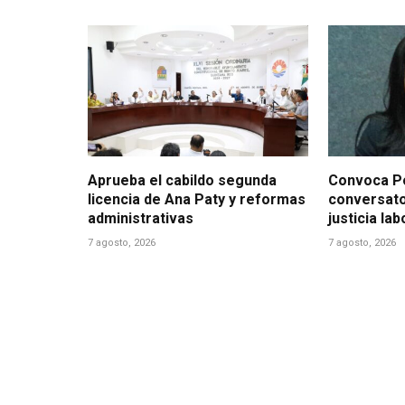
Aprueba el cabildo segunda
Convoca Po
licencia de Ana Paty y reformas
conversato
administrativas
justicia la
7 agosto, 2026
7 agosto, 2026