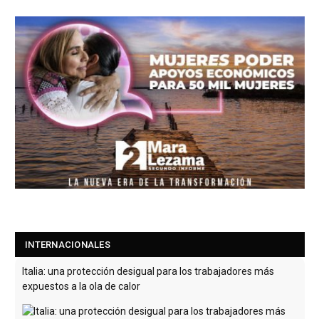
Italia: una protección desigual para los trabajadores más
expuestos a la ola de calor
Este jueves 6 de agosto, 27 ciudades italianas, entre ellas
Palermo, Roma, Florencia y Turín, se encuentran en alerta
roja por ola de calor.
[Leer más...]
INTERNACIONALES
Francia prohibe llamadas comerciales no solicitadas y obliga
a repensar el telemarketing