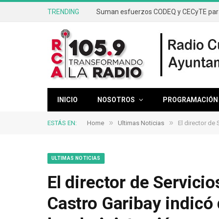
TRENDING
INICIO
NOSOTROS
PROGRAMACIÓN
»
»
ESTÁS EN:
Home
Ultimas Noticias
El director de Ser
ULTIMAS NOTICIAS
El director de Servici
Castro Garibay indicó 