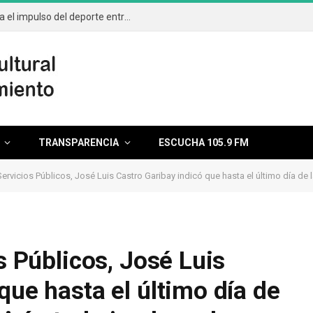
Suman esfuerzos CODEQ y CECyTE para el impulso del deporte entre las y los estudiantes de Quintana Roo
TRANSPARENCIA
ESCUCHA 105.9 FM
vicios Públicos, José Luis Castro Garibay indicó que hasta el último día de la administración seguir
os Públicos, José Luis
que hasta el último día de