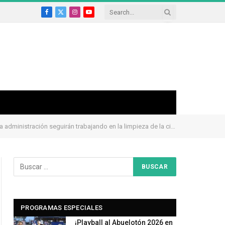
Facebook
X
Instagram
YouTube
(Twitter)
án trabajando en la limpieza de la ciudad con el apoyo de las brigadas verdes
PROGRAMAS ESPECIALES
¡Playball al Abuelotón 2026 en