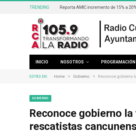
TRENDING
Lidera Quintana Roo control inmobiliari
INICIO
NOSOTROS
PROGRAMACIÓN
»
»
ESTÁS EN:
Home
Gobierno
Reconoce gobierno la
GOBIERNO
Reconoce gobierno la v
rescatistas cancunen