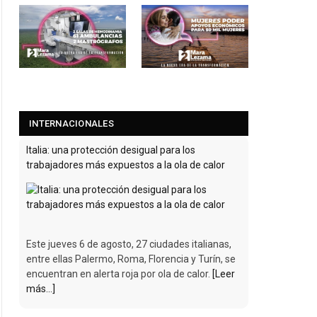
INTERNACIONALES
Francia prohibe llamadas comerciales no
solicitadas y obliga a repensar el telemarketing
A partir del 11 de agosto, las empresas ya no
podrán llamar a un consumidor sin haber
obtenido su consentimiento previo. Un cambio
que
[Leer más...]