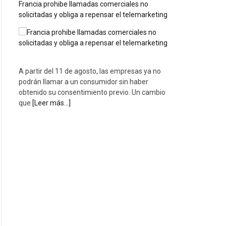
Italia: una protección desigual para los
trabajadores más expuestos a la ola de calor
Este jueves 6 de agosto, 27 ciudades italianas,
entre ellas Palermo, Roma, Florencia y Turín, se
encuentran en alerta roja por ola de calor.
[Leer
más...]