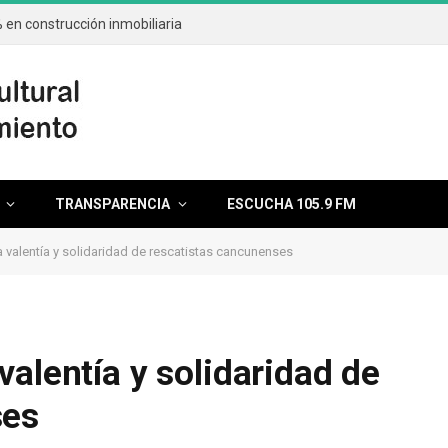
o con más de tres mil asesores
TRANSPARENCIA
ESCUCHA 105.9 FM
 valentía y solidaridad de rescatistas cancunenses
alentía y solidaridad de
ses