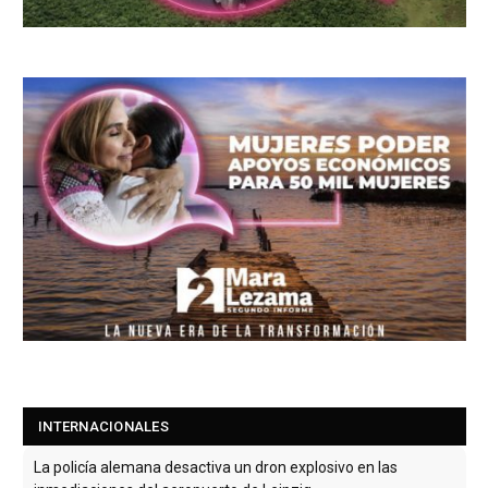
La policía alemana desactiva un dron explosivo en las
inmediaciones del aeropuerto de Leipzig
Un portavoz de la OTAN dijo que el dron se encontraba cerca
de cuatro aeronaves de carga ucraniana Antonov.
[Leer
más...]
INTERNACIONALES
El candidato progresista Abdul El-Sayed gana las primarias