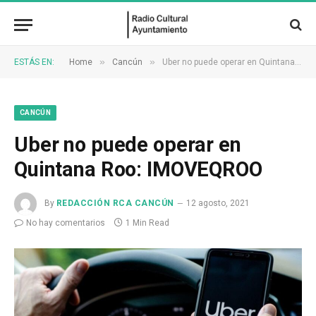
»
»
ESTÁS EN:
Home
Cancún
Uber no puede operar en Quintana Roo: IMOVEQROO
CANCÚN
Uber no puede operar en
Quintana Roo: IMOVEQROO
By
REDACCIÓN RCA CANCÚN
12 agosto, 2021
No hay comentarios
1 Min Read