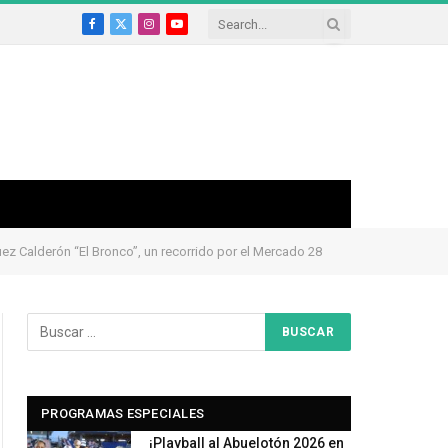
Facebook
X
Instagram
YouTube
(Twitter)
uez Calderón “El Bronco”, un recorrido por el Mercado 28
PROGRAMAS ESPECIALES
¡Playball al Abuelotón 2026 en