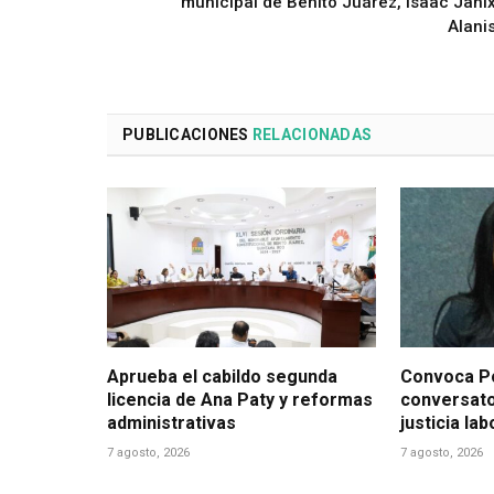
municipal de Benito Juárez, Isaac Jani
Alani
PUBLICACIONES
RELACIONADAS
Aprueba el cabildo segunda
Convoca Po
licencia de Ana Paty y reformas
conversato
administrativas
justicia la
7 agosto, 2026
7 agosto, 2026