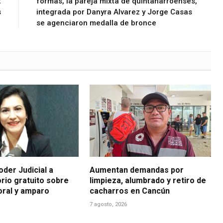
x
formas, la pareja mixta de quintanarroenses,
s
integrada por Danyra Alvarez y Jorge Casas
se agenciaron medalla de bronce
der Judicial a
Aumentan demandas por
rio gratuito sobre
limpieza, alumbrado y retiro de
boral y amparo
cacharros en Cancún
7 agosto, 2026