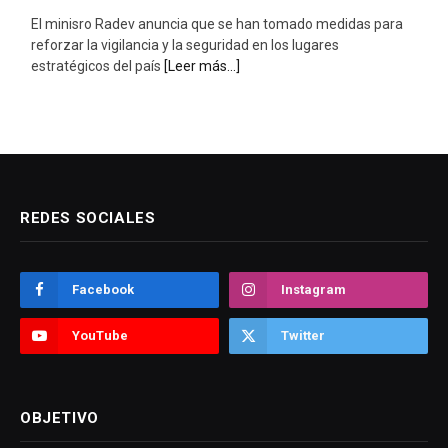
El minisro Radev anuncia que se han tomado medidas para
reforzar la vigilancia y la seguridad en los lugares
estratégicos del país
[Leer más...]
REDES SOCIALES
Facebook
Instagram
YouTube
Twitter
OBJETIVO