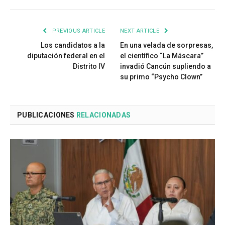
PREVIOUS ARTICLE
NEXT ARTICLE
Los candidatos a la
En una velada de sorpresas,
diputación federal en el
el científico “La Máscara”
Distrito IV
invadió Cancún supliendo a
su primo “Psycho Clown”
PUBLICACIONES
RELACIONADAS