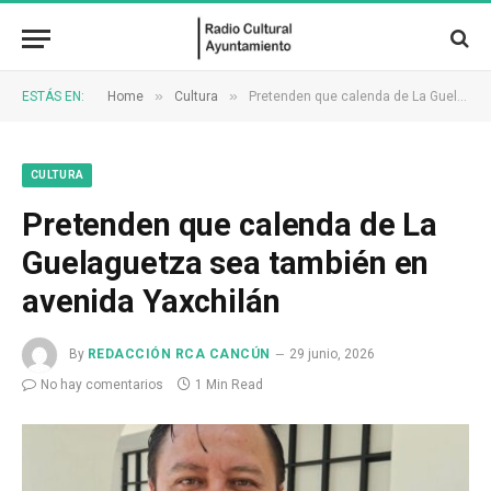
»
»
ESTÁS EN:
Home
Cultura
Pretenden que calenda de La Guelaguetza sea también en avenida Yaxchilán
CULTURA
Pretenden que calenda de La
Guelaguetza sea también en
avenida Yaxchilán
By
REDACCIÓN RCA CANCÚN
29 junio, 2026
No hay comentarios
1 Min Read