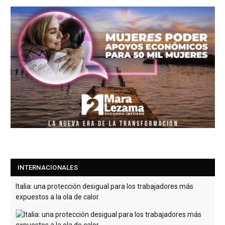
Italia: una protección desigual para los trabajadores más
expuestos a la ola de calor
Este jueves 6 de agosto, 27 ciudades italianas, entre ellas
Palermo, Roma, Florencia y Turín, se encuentran en alerta
roja por ola de calor.
[Leer más...]
INTERNACIONALES
Francia prohibe llamadas comerciales no solicitadas y obliga
a repensar el telemarketing