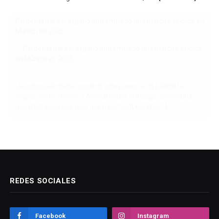
Perpetua para el afgano que embistió una marcha sindical en
Múnich en 2025
La justicia alemana condenó este jueves a un islamista
llegado como menor a Alemania por el ataque contra una
manifestación que dejó dos muertos
[Leer más...]
REDES SOCIALES
Facebook
Instagram