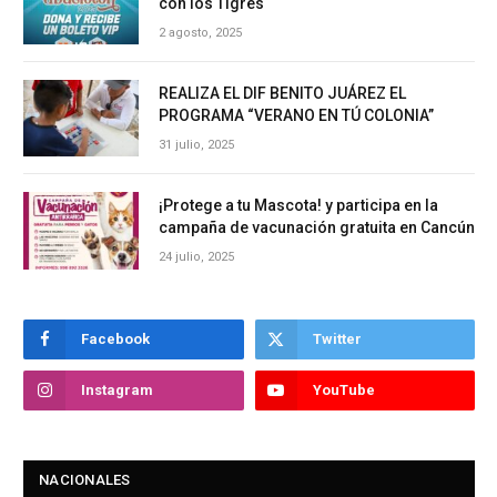
con los Tigres
2 agosto, 2025
REALIZA EL DIF BENITO JUÁREZ EL
PROGRAMA “VERANO EN TÚ COLONIA”
31 julio, 2025
¡Protege a tu Mascota! y participa en la
campaña de vacunación gratuita en Cancún
24 julio, 2025
Facebook
Twitter
Instagram
YouTube
NACIONALES