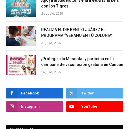
Apoya al Abuelotón y entra GRATIS al beis
con los Tigres
2 agosto, 2025
REALIZA EL DIF BENITO JUÁREZ EL
PROGRAMA “VERANO EN TÚ COLONIA”
31 julio, 2025
¡Protege a tu Mascota! y participa en la
campaña de vacunación gratuita en Cancún
24 julio, 2025
Facebook
Twitter
Instagram
YouTube