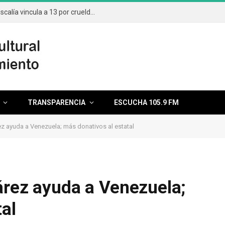
Aumentan casos por maltrato animal; Fiscalía vincula a 13 por crueldad
TRANSPARENCIA
ESCUCHA 105.9 FM
ez ayuda a Venezuela; más donativos al estatal
árez ayuda a Venezuela;
al