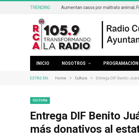
TRENDING
INICIO
NOSOTROS
PROGRAMACIÓN
»
»
ESTÁS EN:
Home
Cultura
Entrega DIF Benito Juár
CULTURA
Entrega DIF Benito Ju
más donativos al estat