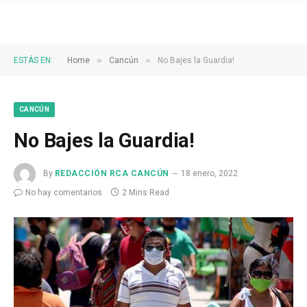
»
»
ESTÁS EN:
Home
Cancún
No Bajes la Guardia!
CANCÚN
No Bajes la Guardia!
By
REDACCIÓN RCA CANCÚN
18 enero, 2022
No hay comentarios
2 Mins Read