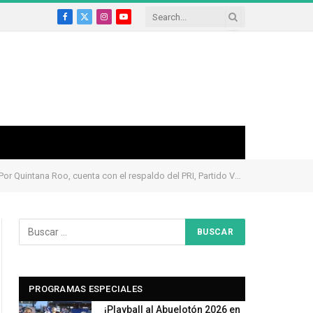
Facebook
X
Instagram
YouTube
(Twitter)
 Roo, cuenta con el respaldo del PRI, Partido Verde y Nueva Alianza
PROGRAMAS ESPECIALES
¡Playball al Abuelotón 2026 en