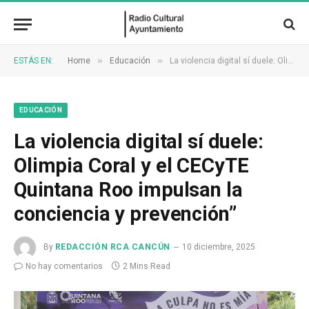
»
»
ESTÁS EN:
Home
Educación
La violencia digital sí duele: Olimpia Coral y el CECyTE Quintana Roo impulsan la conciencia y prevención”
EDUCACIÓN
La violencia digital sí duele:
Olimpia Coral y el CECyTE
Quintana Roo impulsan la
conciencia y prevención”
By
REDACCIÓN RCA CANCÚN
10 diciembre, 2025
No hay comentarios
2 Mins Read