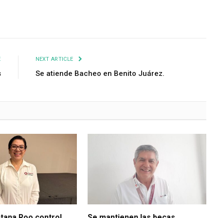
E
NEXT ARTICLE
s
Se atiende Bacheo en Benito Juárez.
ntana Roo control
Se mantienen las becas