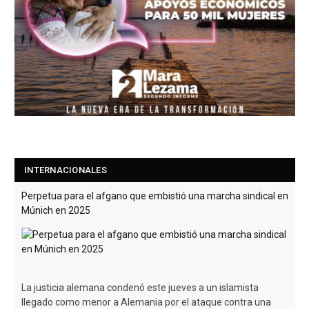
Perpetua para el afgano que embistió una marcha sindical en
INTERNACIONALES
Múnich en 2025
La justicia alemana condenó este jueves a un islamista
llegado como menor a Alemania por el ataque contra una
manifestación que dejó dos muertos
[Leer más...]