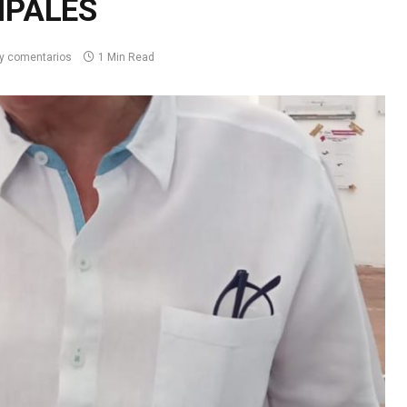
IPALES
y comentarios
1 Min Read