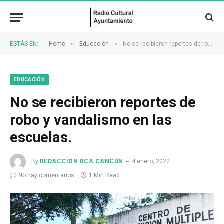
»
»
ESTÁS EN:
Home
Educación
No se recibieron reportes de robo y vandalismo en las escuelas.
EDUCACIÓN
No se recibieron reportes de
robo y vandalismo en las
escuelas.
By
REDACCIÓN RCA CANCÚN
4 enero, 2022
No hay comentarios
1 Min Read