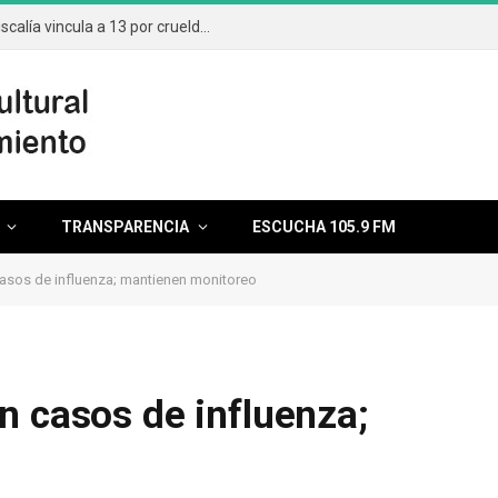
Aumentan casos por maltrato animal; Fiscalía vincula a 13 por crueldad
TRANSPARENCIA
ESCUCHA 105.9 FM
asos de influenza; mantienen monitoreo
n casos de influenza;