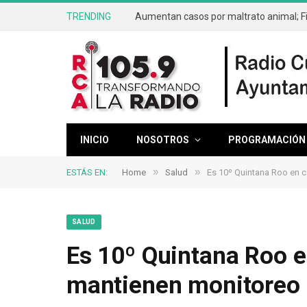
TRENDING
INICIO
NOSOTROS
PROGRAMACIÓN
»
»
ESTÁS EN:
Home
Salud
Es 10º Quintana Roo en c
SALUD
Es 10º Quintana Roo e
mantienen monitoreo