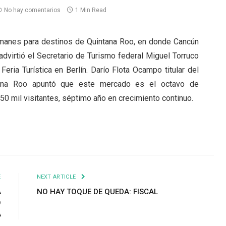
No hay comentarios
1 Min Read
emanes para destinos de Quintana Roo, en donde Cancún
advirtió el Secretario de Turismo federal Miguel Torruco
 Feria Turística en Berlín. Darío Flota Ocampo titular del
tana Roo apuntó que este mercado es el octavo de
150 mil visitantes, séptimo año en crecimiento continuo.
E
NEXT ARTICLE
A
NO HAY TOQUE DE QUEDA: FISCAL
O
A