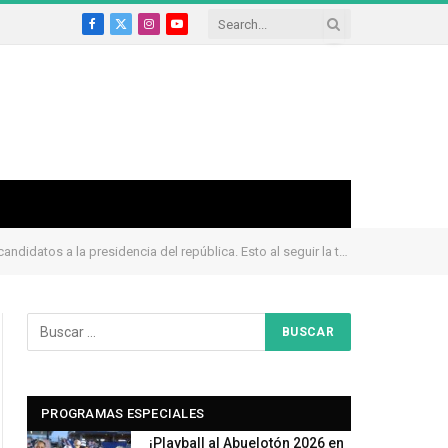
Facebook
X
Instagram
YouTube
(Twitter)
cia del república. Esto al seguir la transmisión del debate presidencial.
PROGRAMAS ESPECIALES
¡Playball al Abuelotón 2026 en