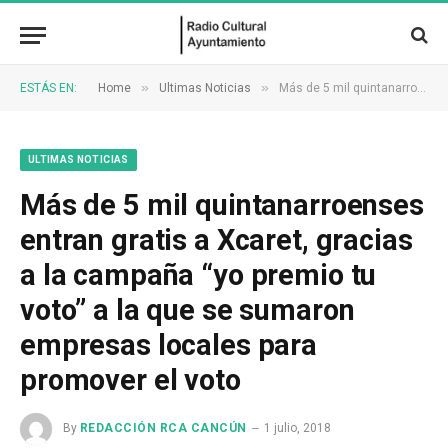
»
»
ESTÁS EN:
Home
Ultimas Noticias
Más de 5 mil quintanarroenses entran gratis a Xcaret, gracias a la campaña “yo premio tu voto” a la que se sumaron empresas locales para promover el voto
ULTIMAS NOTICIAS
Más de 5 mil quintanarroenses
entran gratis a Xcaret, gracias
a la campaña “yo premio tu
voto” a la que se sumaron
empresas locales para
promover el voto
By
REDACCIÓN RCA CANCÚN
1 julio, 2018