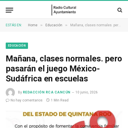
»
»
ESTÁS EN:
Home
Educación
Mañana, clases normales. pero pasarán el juego México-Sudáfrica en escuelas
EDUCACIÓN
Mañana, clases normales. pero
pasarán el juego México-
Sudáfrica en escuelas
By
REDACCIÓN RCA CANCÚN
10 junio, 2026
No hay comentarios
1 Min Read