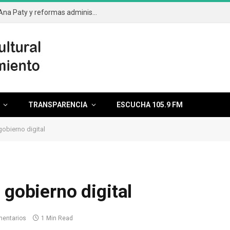
Aprueba el cabildo segunda licencia de Ana Paty y reformas administrativas
TRANSPARENCIA
ESCUCHA 105.9 FM
gobierno digital
 gobierno digital
mentarios
1 Min Read