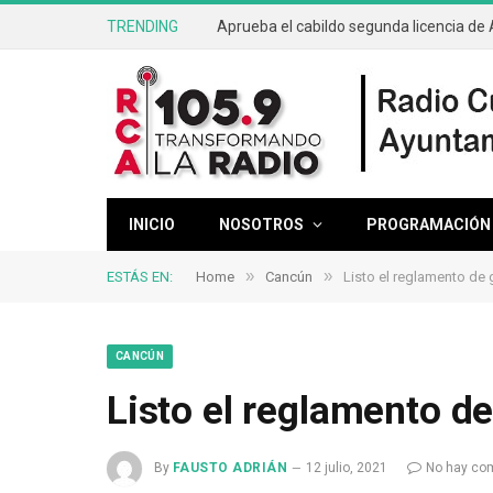
TRENDING
INICIO
NOSOTROS
PROGRAMACIÓN
»
»
ESTÁS EN:
Home
Cancún
Listo el reglamento de 
CANCÚN
Listo el reglamento de
By
FAUSTO ADRIÁN
12 julio, 2021
No hay co