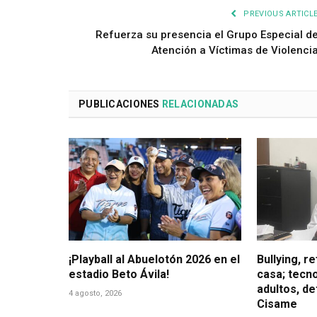
PREVIOUS ARTICL
Refuerza su presencia el Grupo Especial d
Atención a Víctimas de Violenci
PUBLICACIONES
RELACIONADAS
¡Playball al Abuelotón 2026 en el
Bullying, r
estadio Beto Ávila!
casa; tecno
adultos, d
4 agosto, 2026
Cisame