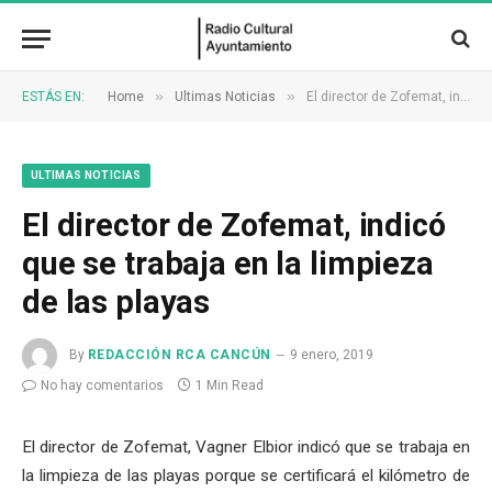
»
»
ESTÁS EN:
Home
Ultimas Noticias
El director de Zofemat, indicó que se trabaja en la limpieza de las playas
ULTIMAS NOTICIAS
El director de Zofemat, indicó
que se trabaja en la limpieza
de las playas
By
REDACCIÓN RCA CANCÚN
9 enero, 2019
No hay comentarios
1 Min Read
El director de Zofemat, Vagner Elbior indicó que se trabaja en
la limpieza de las playas porque se certificará el kilómetro de