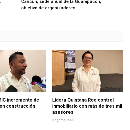
A
Cancún, sede anual de Ia Guampacon,
,
objetivo de organizadores
N
IC incremento de
Lidera Quintana Roo control
en construcción
inmobiliario con más de tres mil
a
asesores
6 agosto, 2026