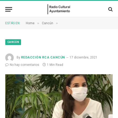
»
»
ESTÁS EN:
Home
Cancún
CANCÚN
By
REDACCIÓN RCA CANCÚN
17 diciembre, 2021
No hay comentarios
1 Min Read