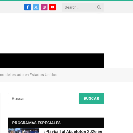
Facebook
X
Instagram
YouTube
(Twitter)
ierno del estado en Estados Unidos
PROGRAMAS ESPECIALES
¡Playball al Abuelotón 2026 en