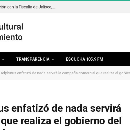
Captura FGE Quintana Roo, en colaboración con la Fiscalía de Jalisco, a objetivo prioritario del Atlas Delictivo del Estado
TRANSPARENCIA
ESCUCHA 105.9 FM
l Delphinus enfatizó de nada servirá la campaña comercial que realiza el gob
nus enfatizó de nada servirá
que realiza el gobierno del