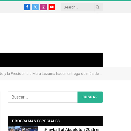
Facebook
X
Instagram
YouTube
(Twitter)
enta a Mara Lezama hacen entrega de más de 700 títulos de propiedad
PROGRAMAS ESPECIALES
¡Playball al Abuelotón 2026 en