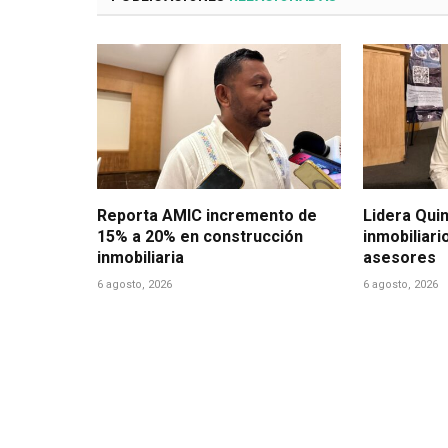
Reporta AMIC incremento de
Lidera Qui
15% a 20% en construcción
inmobiliari
inmobiliaria
asesores
6 agosto, 2026
6 agosto, 2026