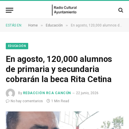
»
»
ESTÁS EN:
Home
Educación
En agosto, 120,000 alumnos de primaria y secundaria cobrarán la beca Rita Cetina
EDUCACIÓN
En agosto, 120,000 alumnos
de primaria y secundaria
cobrarán la beca Rita Cetina
By
REDACCIÓN RCA CANCÚN
22 junio, 2026
No hay comentarios
1 Min Read