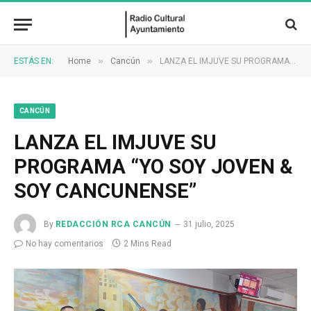
»
»
ESTÁS EN:
Home
Cancún
LANZA EL IMJUVE SU PROGRAMA “YO SOY JOVEN & SOY CANCUNENSE”
CANCÚN
LANZA EL IMJUVE SU
PROGRAMA “YO SOY JOVEN &
SOY CANCUNENSE”
By
REDACCIÓN RCA CANCÚN
31 julio, 2025
No hay comentarios
2 Mins Read