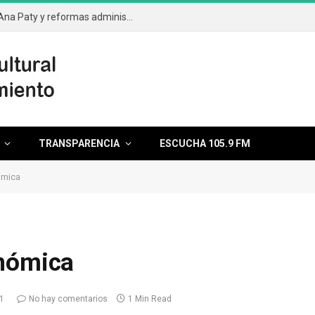
Aprueba el cabildo segunda licencia de Ana Paty y reformas administrativas
TRANSPARENCIA
ESCUCHA 105.9 FM
ómica
onómica
1
No hay comentarios
1 Min Read