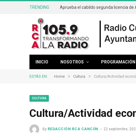
TRENDING
INICIO
NOSOTROS
PROGRAMACIÓN
»
»
ESTÁS EN:
Home
Cultura
Cultura/Actividad econ
CULTURA
Cultura/Actividad ec
By
REDACCIÓN RCA CANCÚN
22 septiembre, 202