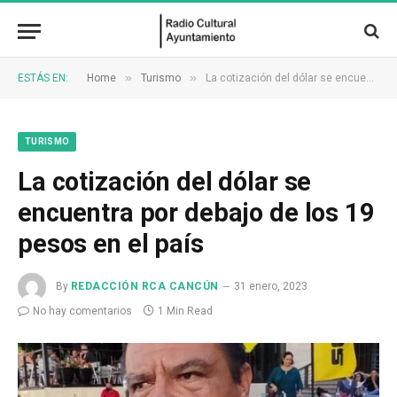
»
»
ESTÁS EN:
Home
Turismo
La cotización del dólar se encuentra por debajo de los 19 pesos en el país
TURISMO
La cotización del dólar se
encuentra por debajo de los 19
pesos en el país
By
REDACCIÓN RCA CANCÚN
31 enero, 2023
No hay comentarios
1 Min Read