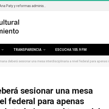
Aprueba el cabildo segunda licencia de Ana Paty y reformas administrativas
TRANSPARENCIA
ESCUCHA 105.9 FM
ana deberá sesionar una mesa interdisciplinaria a nivel federal para apenas i
berá sesionar una mesa
vel federal para apenas