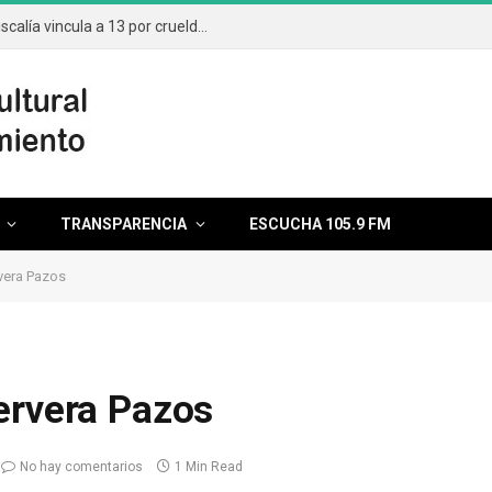
Aumentan casos por maltrato animal; Fiscalía vincula a 13 por crueldad
TRANSPARENCIA
ESCUCHA 105.9 FM
vera Pazos
ervera Pazos
No hay comentarios
1 Min Read