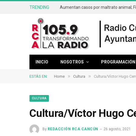
TRENDING
INICIO
NOSOTROS
PROGRAMACIÓN
»
»
ESTÁS EN:
Home
Cultura
Cultura/Víctor Hugo Cer
CULTURA
Cultura/Víctor Hugo C
By
REDACCIÓN RCA CANCÚN
26 agosto, 2021