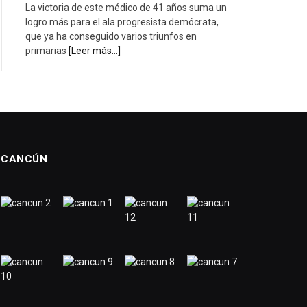
La victoria de este médico de 41 años suma un
logro más para el ala progresista demócrata,
que ya ha conseguido varios triunfos en
primarias
[Leer más...]
CANCÚN