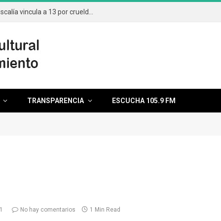
Aumentan casos por maltrato animal; Fiscalía vincula a 13 por crueldad
TRANSPARENCIA
ESCUCHA 105.9 FM
1
No hay comentarios
1 Min Read