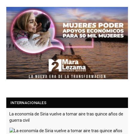
La economía de Siria vuelve a tomar aire tras quince años de
guerra civil
Con un crecimiento previsto de al menos el 10 % en 2026 y
unas perspectivas alentadoras para 2027, la economía siria
comienza a recuperarse
[Leer más...]
INTERNACIONALES
Un dron cargado de explosivos estalla cerca de un gasoducto
en la frontera entre Bulgaria y Rumanía