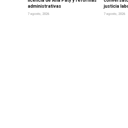
licencia de Ana Paty y reformas
conversato
administrativas
justicia la
7 agosto, 2026
7 agosto, 2026