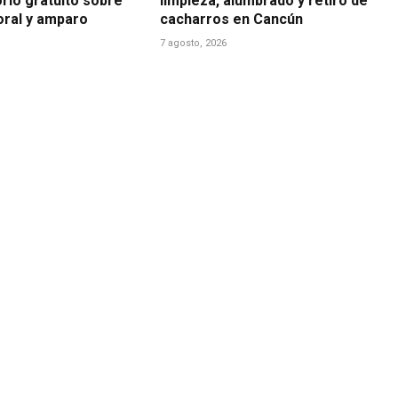
rio gratuito sobre
limpieza, alumbrado y retiro de
boral y amparo
cacharros en Cancún
7 agosto, 2026