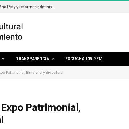
Aprueba el cabildo segunda licencia de Ana Paty y reformas administrativas
TRANSPARENCIA
ESCUCHA 105.9 FM
po Patrimonial, Inmaterial y Biocultural
 Expo Patrimonial,
l