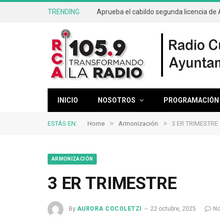
TRENDING
INICIO
NOSOTROS
PROGRAMACIÓN
»
»
ESTÁS EN:
Home
Armonización
3 ER TRIMESTRE
ARMONIZACIÓN
3 ER TRIMESTRE
By
AURORA COCOLETZI
22 octubre, 2025
No