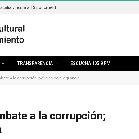
Aumentan casos por maltrato animal; Fiscalía vincula a 13 por crueldad
TRANSPARENCIA
ESCUCHA 105.9 FM
ate a la corrupción; policías bajo vigilancia
mbate a la corrupción;
a