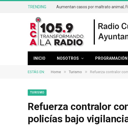
TRENDING
INICIO
NOSOTROS
PROGRAMACIÓN
»
»
ESTÁS EN:
Home
Turismo
Refuerza contralor comb
TURISMO
Refuerza contralor co
policías bajo vigilanci