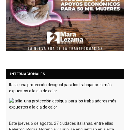
Italia: una protección desigual para los trabajadores más
expuestos a la ola de calor
Este jueves 6 de agosto, 27 ciudades italianas, entre ellas
INTERNACIONALES
Palermo, Roma, Florencia y Turín, se encuentran en alerta
roja por ola de calor.
[Leer más...]
Francia prohibe llamadas comerciales no solicitadas y obliga
a repensar el telemarketing